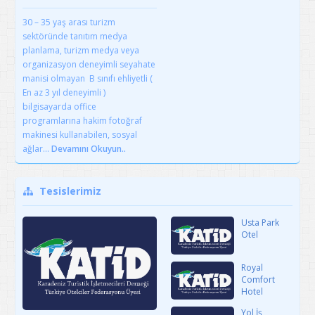
30 – 35 yaş arası turizm
sektöründe tanıtım medya
planlama, turizm medya veya
organizasyon deneyimli seyahate
manisi olmayan B sınıfı ehliyetli (
En az 3 yıl deneyimli )
bilgisayarda office
programlarına hakim fotoğraf
makinesi kullanabilen, sosyal
ağlar...
Devamını Okuyun..
Tesislerimiz
Usta Park
Otel
Royal
Comfort
Hotel
Yol İş