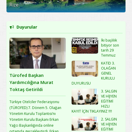
Rize
Duyurular
İki başlılık
bitiyor son
tarih 29
Temmuz
KATİD 3.
OLAĞAN
GENEL
Türofed Başkan
KURULU
Yardımcılığına Murat
DUYURUSU
Toktaş Getirildi
3. SALGIN
VE HİJYEN
EĞİTİMİ
Türkiye Otelciler Federasyonu
HIZLI
(TÜROFED) 7. Dönem 5. Olağan
KAYIT İÇİN TIKLAYINIZ !!!!
Yönetim Kurulu Toplantısı’nı
2. SALGIN
Yönetim Kurulu Başkanı Erkan
VE HİJYEN
Yağcı Başkanlığında online
EĞİTİMİ
ortamda gerçekleştirdi. Erkan