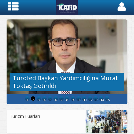
Türofed Başkan Yardımcılığına Murat
Toktaş Getirildi
1
2
3
4
5
6
7
8
9
10
11
12
13
14
15
Turizm Fuarları