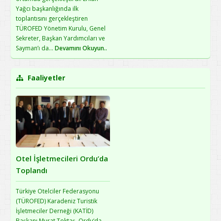
HIZLI
Yağcı başkanlığında ilk
KAYIT İÇİN TIKLAYINIZ !!!!
toplantısını gerçekleştiren
KATİD
TÜROFED Yönetim Kurulu, Genel
SALGIN VE
Sekreter, Başkan Yardımcıları ve
HİJYEN
Sayman’ı da...
Devamını Okuyun..
EĞİTİMİNE
BURADAN KAYIT
OLABİLİRSİNİZ
Faaliyetler
COVİD-19
SERTİFİKASYON KRİTERLERİ
ORTA VE
DOĞU
KARADENİZ BÖLGESİNDE
GIDA GÜVENLİĞİ MEVZUATI
Otel İşletmecileri Ordu’da
EĞİTİM SEMİNERİ İÇİN
Toplandı
DUYURU
Çevreye
Türkiye Otelciler Federasyonu
duyarlı
(TÜROFED) Karadeniz Turistik
otellerin
İşletmeciler Derneği (KATİD)
elektriği
devletten
Başkanı Murat Toktaş, Ordu‘da