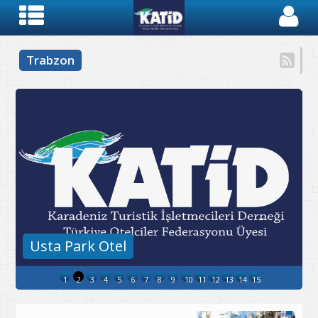
Trabzon
Royal Comfort Hotel
1
2
3
4
5
6
7
8
9
10
11
12
13
14
15