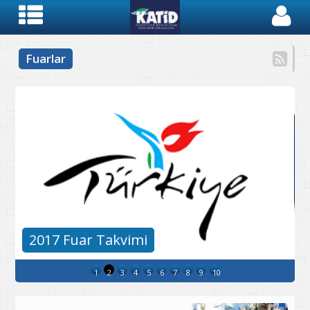
Fuarlar
2017 Fuar Takvimi
1
2
3
4
5
6
7
8
9
10