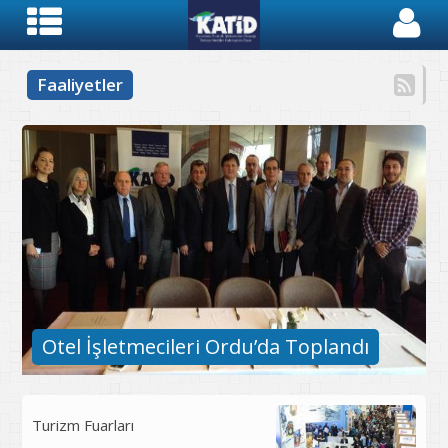
Faaliyetler
Otel İşletmecileri Ordu’da Toplandı
Turizm Fuarları